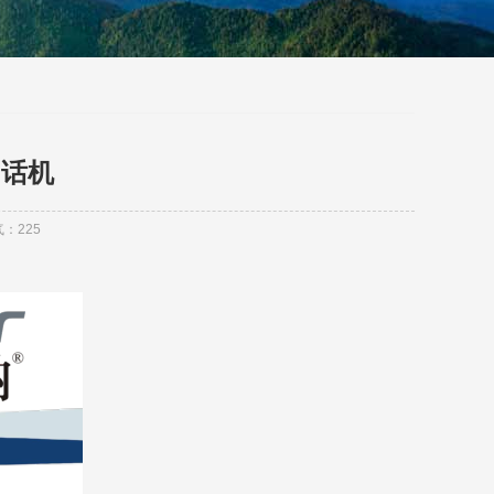
IP话机
气：
225