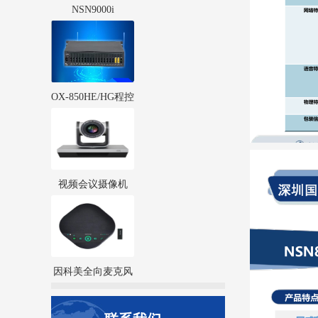
NSN9000i
IPPBX（NSN9000i-
S500/S400）
OX-850HE/HG程控
电话用户交换机
视频会议摄像机
（10倍4K超高清）
因科美全向麦克风
（无线/蓝牙）
SV16系列