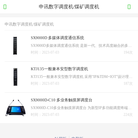
申讯数字调度机/煤矿调度机
申讯数字调度机/煤矿调度机
SX9000D 多媒体调度通信系统
SX9000D多媒体调度通信系统 是新一代、技术高度融合的多媒体调度系统，提供丰富的接口接入（E1、VOIP、EM、FXO、IPS、FXS、磁石、广播、对讲、无源干报），单机满足64个调度台接入、64组电话会议和256路同时发言。SX9000D配合调度台，可实现一键强插、强拆、组呼、群呼、…
时间：2023-07-03
194次
KTJ135一般兼本安型数字调度机
KTJ135一般兼本安型数字调度机 采用“IP&TDM+IOT”设计理念，可支持VoIP宽带协议和窄带信令，适用于任何一种NGN/VoIP语音组网，而且还支持行业级的光网络数据交换功能，兼容适配如FE/GE、E1、串口等各种接口，可实现多级调度、实时监控、应急联动等重要作用，产品按…
时间：2023-07-03
187次
SX9000D-C10 多业务触摸屏调度台
SX9000D-C10多业务触摸屏调度台 为新型IP多功能调度终端，配置23.6寸高清液晶触摸屏，采用平板式设计内置音响，在力求做到稳定可靠的同时，又追求超薄、窄边工艺，美观大方。C10左、右两侧可选配IP/模拟调度话机，同时搭配内置鹅颈麦克风，在免提也能实现高清音质对讲通…
时间：2023-07-03
224次